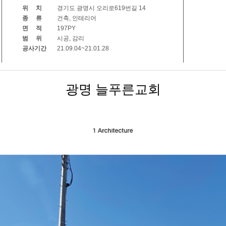
위 치
경기도 광명시 오리로619번길 14
종 류
건축, 인테리어
면 적
197PY
범 위
시공, 감리
공사기간
21.09.04~21.01.28
광명 늘푸른교회