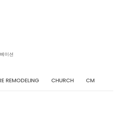
U
노베이션
RE REMODELING
CHURCH
CM