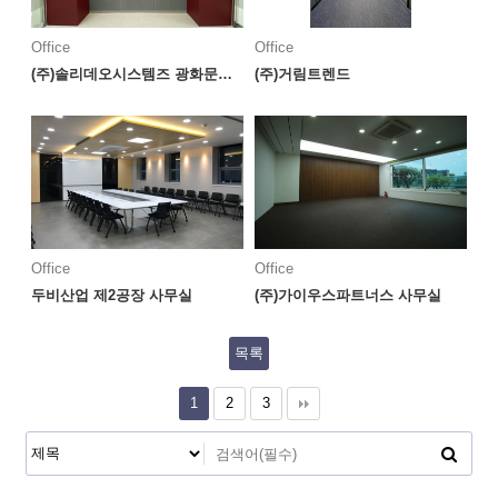
Office
Office
(주)솔리데오시스템즈 광화문지점
(주)거림트렌드
Office
Office
두비산업 제2공장 사무실
(주)가이우스파트너스 사무실
목록
1
2
3