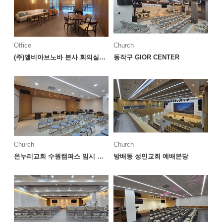
Office
Church
(주)엘비아브노바 본사 회의실&라운지
동작구 GIOR CENTER
Church
Church
온누리교회 수원캠퍼스 임시 예배공간
방배동 성민교회 예배본당