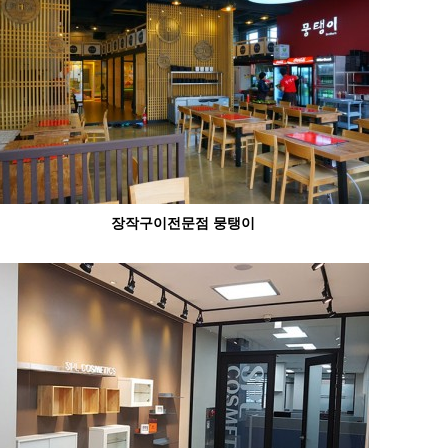
장작구이전문점 뭉탱이