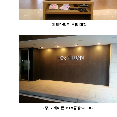
미켈란젤로 본점 매장
(주)포세이돈 MTV공장 OFFICE