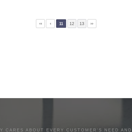
12
13
11
Y CARES ABOUT EVERY CUSTOMER'S NEED AND