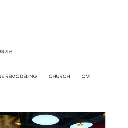
U
노베이션
RE REMODELING
CHURCH
CM