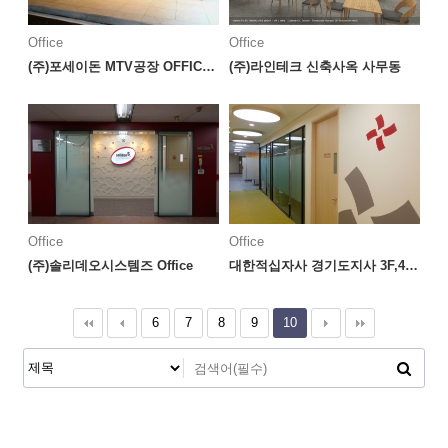
Office
Office
(주)포세이돈 MTV공장 OFFICE
4
(주)라인테크 신축사옥 사무동
Office
Office
(주)솔리데오시스템즈 Office
대한적십자사 경기도지사 3F,4F Office
6
7
8
9
10